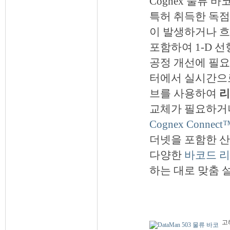
Cognex 물류
특허 취득한 독
이 발생하거나 흐
포함하여 1-D 
공정 개선에 필요
터에서 실시간으로
브를 사용하여
리
교체가 필요하거
인사말
주요사업
Cognex Conne
주요연혁
고객사
더넷을 포함한 
오시는길
파트너사
다양한
바코드 
하는 대로 맞춤 
고