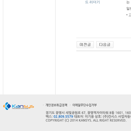
는
일
• 